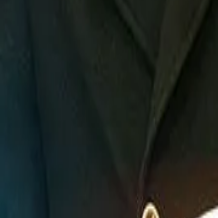
Detail Drama
Episode
2
Next