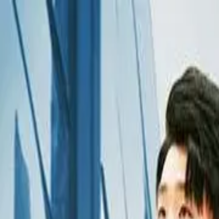
Drama
Gratis
Beranda
Sumber
Genre
Beranda
/
Aku Bukanlah Pewaris - Dramabox
/
Episode
1
Memuat video...