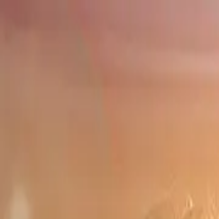
Drama
Gratis
Beranda
Sumber
Genre
Beranda
/
Ops, Pria Panggilan Itu Ternyata Miliarder - Dr
Memuat video...