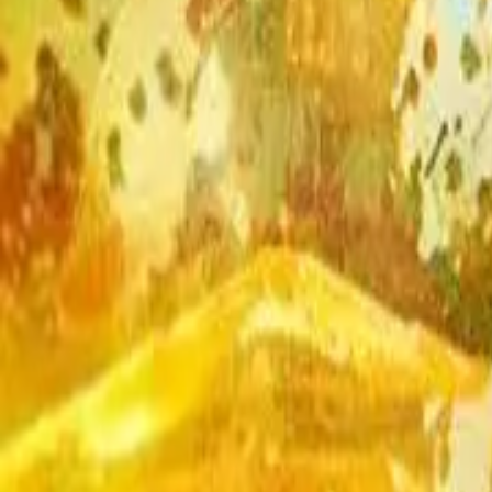
Episode
61
Prev