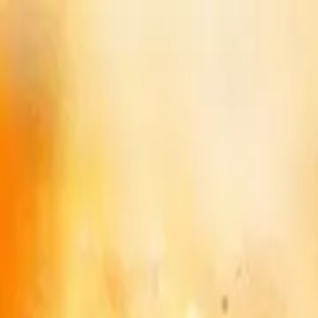
Drama
Gratis
Beranda
Sumber
Genre
Beranda
/
Cinta yang Menikam - Dramabox
/
Episode
62
Memuat video...