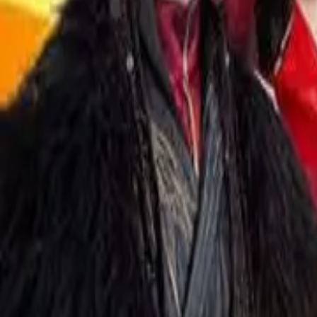
Detail Drama
Episode
63
Next