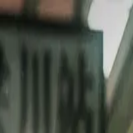
Drama
Gratis
Beranda
Sumber
Genre
Beranda
/
Cinta yang Terpaksa - Dramabox
/
Episode
55
Memuat video...