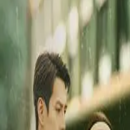
Episode
54
Prev