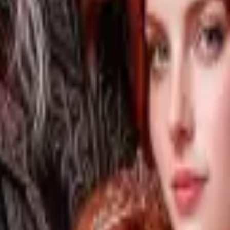
minan
gai pekerja sanitasi sejak pensiun. Suatu kali seusai pu
ng gadis muda yang mendapat ketidakadilan. Gadis muda 